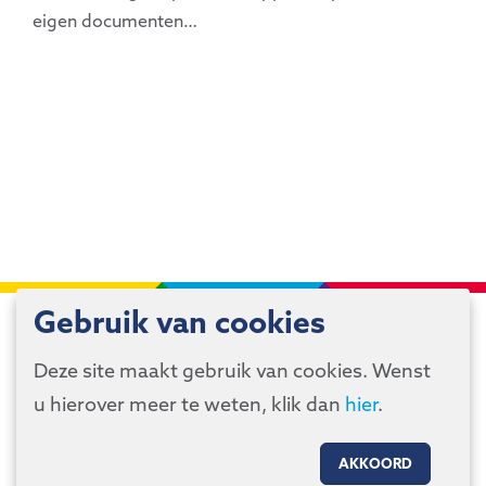
eigen documenten…
Gebruik van cookies
Deze site maakt gebruik van cookies. Wenst
u hierover meer te weten, klik dan
hier
.
Kleine Pathoekeweg
3
8000
Brugge
AKKOORD
050 47 12 97